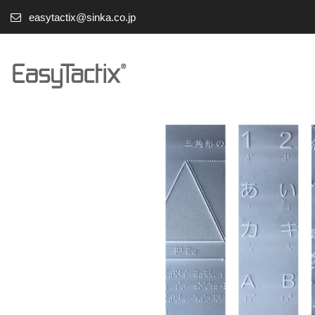
easytactix@sinka.co.jp